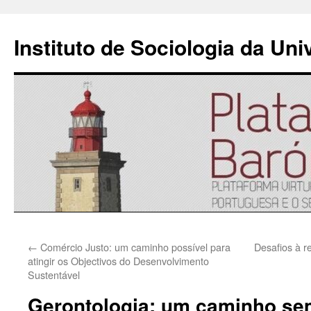
Instituto de Sociologia da Un
Saltar
←
Comércio Justo: um caminho possível para
Desafios à r
para
atingir os Objectivos do Desenvolvimento
Sustentável
o
Gerontologia: um caminho se
conteúdo