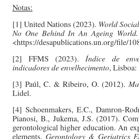
Notas:
[1] United Nations (2023).
World Socia
No One Behind In An Ageing World.
<https://desapublications.un.org/file/1
[2] FFMS (2023).
Índice de enve
indicadores de envelhecimento
, Lisboa
[3] Paúl, C. & Ribeiro, O. (2012).
Ma
Lidel.
[4] Schoenmakers, E.C., Damron-Rodri
Pianosi, B., Jukema, J.S. (2017). Co
gerontological higher education. An ex
elements.
Gerontology & Geriatrics E