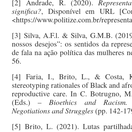
[2] Andrade, R. (2020).
Represent
significa?
, Disponível em URL [Con
<https://www.politize.com.br/representa
[3] Silva, A.F.l. & Silva, G.M.B. (201
nossos desejos”: os sentidos da repres
de fala na ação política das mulheres 
56.
[4] Faria, I., Brito, L., & Costa, 
stereotyping rationales of Black and a
reproductive care. In C. Botrugno, 
(Eds.) –
Bioethics and Racism. P
Negotiations and Struggles
(pp. 142-179
[5] Brito, L. (2021). Lutas partilha