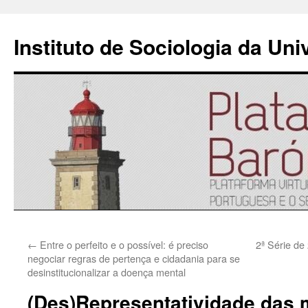
Instituto de Sociologia da Un
Saltar
←
Entre o perfeito e o possível: é preciso
2ª Série de
para
negociar regras de pertença e cidadania para se
desinstitucionalizar a doença mental
o
(Des)Representatividade das 
conteúdo