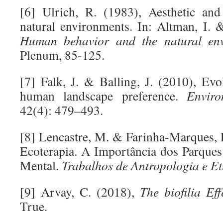
[6] Ulrich, R. (1983), Aesthetic and
natural environments. In: Altman, I. &
Human behavior and the natural en
Plenum, 85-125.
[7] Falk, J. & Balling, J. (2010), Evo
human landscape preference.
Envir
42(4): 479–493.
[8] Lencastre, M. & Farinha-Marques, P
Ecoterapia. A Importância dos Parque
Mental.
Trabalhos de Antropologia e E
[9] Arvay, C. (2018),
The biofilia Eff
True.