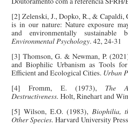
Doutoramento com a referência SFRH
[2] Zelenski, J., Dopko, R., & Capaldi,
is in our nature: Nature exposure ma
and environmentally sustainable 
Environmental Psychology
. 42, 24-31
[3] Thomson, G. & Newman, P. (2021),
and Biophilic Urbanism as Tools for
Efficient and Ecological Cities.
Urban P
[4] Fromm, E. (1973),
The A
Destructiveness.
Holt, Rinehart and Wi
[5] Wilson, E.O. (1983),
Biophilia,
Other Species.
Harvard University Pres