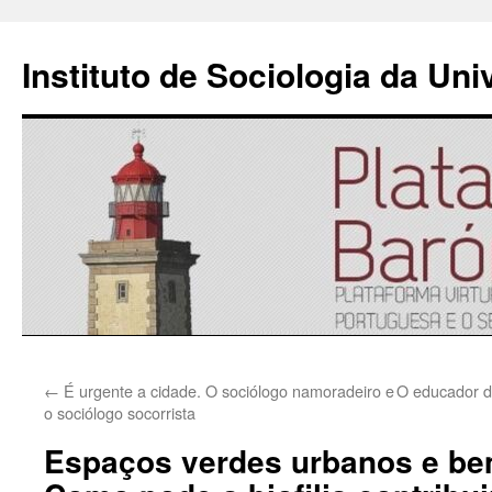
Instituto de Sociologia da Un
Saltar
←
É urgente a cidade. O sociólogo namoradeiro e
O educador de
para
o sociólogo socorrista
o
Espaços verdes urbanos e bem
conteúdo