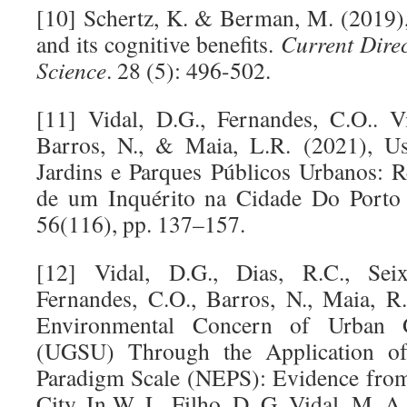
[10] Schertz, K. & Berman, M. (2019)
and its cognitive benefits.
Current Direc
Science
. 28 (5): 496-502.
[11] Vidal, D.G., Fernandes, C.O.. Vi
Barros, N., & Maia, L.R. (2021), Us
Jardins e Parques Públicos Urbanos: R
de um Inquérito na Cidade Do Porto 
56(116), pp. 137–157.
[12] Vidal, D.G., Dias, R.C., Seix
Fernandes, C.O., Barros, N., Maia, R
Environmental Concern of Urban 
(UGSU) Through the Application of
Paradigm Scale (NEPS): Evidence fro
City. In W. L. Filho, D. G. Vidal, M. A.