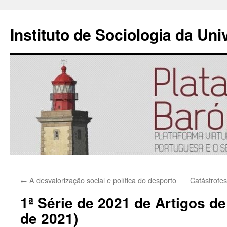
Instituto de Sociologia da Un
Saltar
←
A desvalorização social e política do desporto
Catástrofes
para
1ª Série de 2021 de Artigos d
o
de 2021)
conteúdo