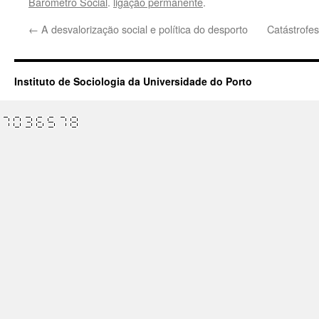
Barómetro Social
.
ligação permanente
.
←
A desvalorização social e política do desporto
Catástrofes
Instituto de Sociologia da Universidade do Porto