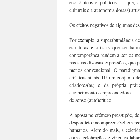
económicos e políticos — que, ao
culturais e a autonomia dos(as) artis
Os efeitos negativos de algumas dest
Por exemplo, a superabundância d
estruturas e artistas que se har
contemporânea tendem a ser os mes
nas suas diversas expressões, que
menos convencional. O paradigma da
artísticas atuais. Há um conjunto 
criadores(as) e da própria prá
acometimentos empreendedores — qu
de senso (auto)crítico.
A aposta no efémero pressupõe, de
desperdício incompreensível em recurs
humanos. Além do mais, a celerid
com a celebração de vínculos labor