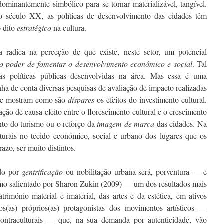
ominantemente simbólico para se tornar materializável, tangível.
o século XX, as políticas de desenvolvimento das cidades têm
o dito
estratégico
na cultura.
a radica na perceção de que existe, neste setor, um potencial
o poder de fomentar o desenvolvimento económico e social
. Tal
 as políticas públicas desenvolvidas na área. Mas essa é uma
ha de conta diversas pesquisas de avaliação de impacto realizadas
que mostram como são
díspares
os efeitos do investimento cultural.
ção de causa-efeito entre o florescimento cultural e o crescimento
to do turismo ou o reforço da
imagem de marca
das cidades. Na
lturais no tecido económico, social e urbano dos lugares que os
zo, ser muito distintos.
ido por
gentrificação
ou nobilitação urbana será, porventura — e
omo salientado por Sharon Zukin (2009) — um dos resultados mais
trimónio material e imaterial, das artes e da estética, em ativos
os(as) próprios(as) protagonistas dos movimentos artísticos —
ntraculturais — que, na sua demanda por autenticidade, vão