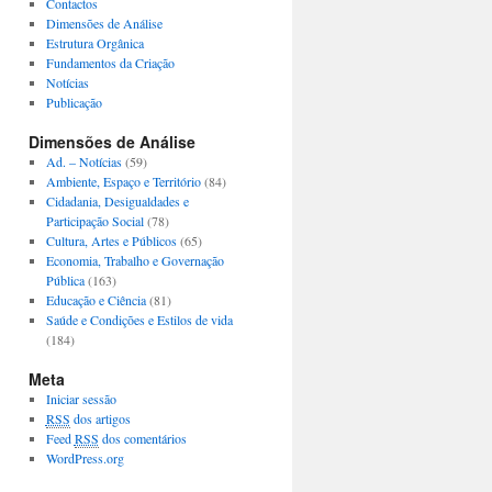
Contactos
Dimensões de Análise
Estrutura Orgânica
Fundamentos da Criação
Notícias
Publicação
Dimensões de Análise
Ad. – Notícias
(59)
Ambiente, Espaço e Território
(84)
Cidadania, Desigualdades e
Participação Social
(78)
Cultura, Artes e Públicos
(65)
Economia, Trabalho e Governação
Pública
(163)
Educação e Ciência
(81)
Saúde e Condições e Estilos de vida
(184)
Meta
Iniciar sessão
RSS
dos artigos
Feed
RSS
dos comentários
WordPress.org