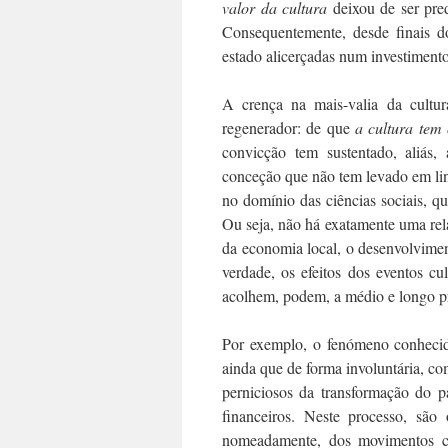
valor
da cultura
deixou de ser pred
Consequentemente, desde finais d
estado alicerçadas num investiment
A crença na mais-valia da cultur
regenerador: de que
a cultura
tem 
convicção tem sustentado, aliás,
conceção que não tem levado em lin
no domínio das ciências sociais, 
Ou seja, não há exatamente uma rela
da economia local, o desenvolvimen
verdade, os efeitos dos eventos cu
acolhem, podem, a médio e longo pra
Por exemplo, o fenómeno conhec
ainda que de forma involuntária, c
perniciosos da transformação do pa
financeiros. Neste processo, são 
nomeadamente, dos movimentos co