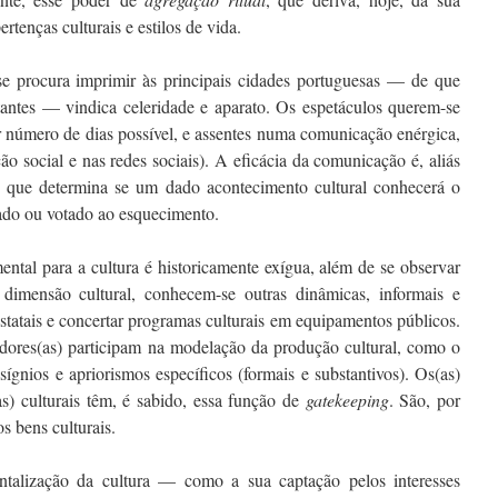
rtenças culturais e estilos de vida.
e procura imprimir às principais cidades portuguesas — de que
tantes — vindica celeridade e aparato. Os espetáculos querem-se
 número de dias possível, e assentes numa comunicação enérgica,
ão social e nas redes sociais). A eficácia da comunicação é, aliás
que determina se um dado acontecimento cultural conhecerá o
rado ou votado ao esquecimento.
ntal para a cultura é historicamente exígua, além de se observar
 dimensão cultural, conhecem-se outras dinâmicas, informais e
estatais e concertar programas culturais em equipamentos públicos.
adores(as) participam na modelação da produção cultural, como o
sígnios e apriorismos específicos (formais e substantivos). Os(as)
s) culturais têm, é sabido, essa função de
gatekeeping
. São, por
os bens culturais.
ntalização da cultura — como a sua captação pelos interesses