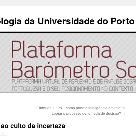
ologia da Universidade do Porto
O líder do futuro – como pode a inteligência emocional
apoiar o processo de tomada de decisão?
→
ao culto da incerteza
dmin