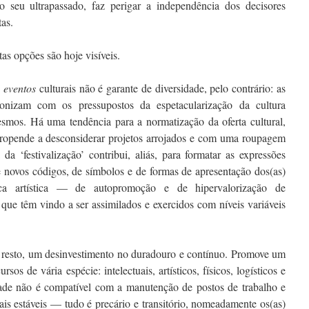
 seu ultrapassado, faz perigar a independência dos decisores
tas.
as opções são hoje visíveis.
e
eventos
culturais não é garante de diversidade, pelo contrário: as
monizam com os pressupostos da espetacularização da cultura
mos. Há uma tendência para a normatização da oferta cultural,
 propende a desconsiderar projetos arrojados e com uma roupagem
 ‘festivalização’ contribui, aliás, para formatar as expressões
de novos códigos, de símbolos e de formas de apresentação dos(as)
tica artística — de autopromoção e de hipervalorização de
e têm vindo a ser assimilados e exercidos com níveis variáveis
 resto, um desinvestimento no duradouro e contínuo. Promove um
os de vária espécie: intelectuais, artísticos, físicos, logísticos e
ade não é compatível com a manutenção de postos de trabalho e
ais estáveis — tudo é precário e transitório, nomeadamente os(as)