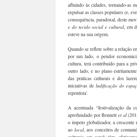
afluindo às cidades, tornando-as ma
expulsar as classes populares (e, ev
consequência, paradoxal, deste mov
e do tecido social e cultural
, em d
esteve na sua origem.
Quando se reflete sobre a relação e
por um lado, o pendor economicist
cultura, terá contribuído para a pri
outro lado, e no plano estritament
das práticas culturais e dos laze
iniciativas de
ludificação do espa
repentista’.
A acentuada “festivalização da 
aprofundado por Bennett
et al
(201
o ímpeto globalizador, a crescente
ao
local
, aos conceitos de comunida
culturais em geral) têm, efetiva