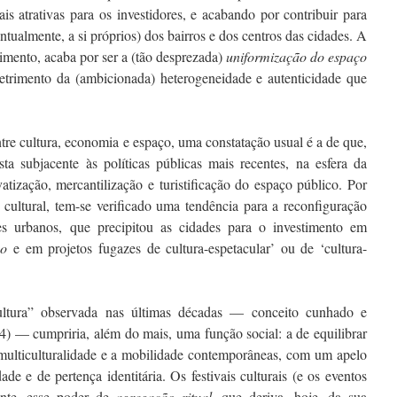
is atrativas para os investidores, e acabando por contribuir para
entualmente, a si próprios) dos bairros e dos centros das cidades. A
imento, acaba por ser a (tão desprezada)
uniformização do espaço
etrimento da (ambicionada) heterogeneidade e autenticidade que
ntre cultura, economia e espaço, uma constatação usual é a de que,
a subjacente às políticas públicas mais recentes, na esfera da
vatização, mercantilização e turistificação do espaço público. Por
e cultural, tem-se verificado uma tendência para a reconfiguração
res urbanos, que precipitou as cidades para o investimento em
ço
e em projetos fugazes de cultura-espetacular’ ou de ‘cultura-
cultura” observada nas últimas décadas — conceito cunhado e
4) — cumpriria, além do mais, uma função social: a de equilibrar
 multiculturalidade e a mobilidade contemporâneas, com um apelo
de e de pertença identitária. Os festivais culturais (e os eventos
mente, esse poder de
agregação ritual
, que deriva, hoje, da sua